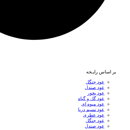
بر اساس رایـحه
عود جنگل
عود صندل
عود بخور
عود گل و گیاه
عود میوه ای
عود نسیم دریا
عود عطری
عود جنگل
عود صندل