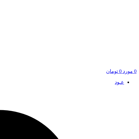
0
مورد
0
تومان
عـود