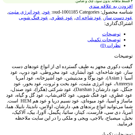
۴ قسط ماهانه. بدون سود، چک و ضامن.
افزودن به علاقه مندی
شناسه محصول:
Categories:
oud-1001185
عود
,
عود انرژی مثبت
,
عود دست ساز
,
عود شاخه ای
,
عود عطری
,
عود فنگ شویی
اشتراک‌گذاری:
توضیحات
توضیحات تکمیلی
نظرات (0)
توضیحات
گیفت دکوری مجهز به طیف گسترده ای از انواع عودهای دست
ساز، عود شاخه‌ای، عود آبشاری، عود مخروطی، عود دوپ، عود
آسیا ( Asian)، عود یوگا و مدیتیشن، عود آشپزخانه، عود آمریا
Amreeya، عود انرژی مثبت، عود بخت و ثروت، عود بخور، عود
جنگل، عود دارشان ( Darshan)، عود شرکتی (هگزا)، عود صندل،
عود عطری، عود فنگ شویی، عود کافی‌شاپ، عود گل و گیاه، عود
ماساژ و آسیا، عود میوه‌ای، عود نسیم دریا و عود هم HEM است.
شما می‌توانید انواع برندهای هم، دارشان، اولاس، ناندیتا، نابیلا، هما،
آمریا، دی سی، فارست، کیناز، ساتیا، پگیمل، آاورا، بیک، آلاکیک،
نخیل، میصباح، بالاجی، ویجی و ملکی را در این سایت ملاحظه
فرمایید.
توضیحات تکمیلی