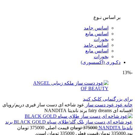
بر اساس نـوع
اسانس جامد
اسانس مایع
بخورات
اسانس جامد
اسانس مایع
بخورات
دکـوری (اکسسوری)
-13%
برای بزرگنمایی کلیک کنید
خانه
عود
عود دست ساز
عود شاخه ای دست ساز فیری دریم/رویای
افسانه ای fairy dreams برند ناندیتا NANDITA
عود شاخه ای دست ساز بلک گلد/طلای سیاه BLACK GOLD برند
ناندیتا NANDITA
375000
تومان
قیمت اصلی 375000 تومان
بود.
335000
تومان
قیمت فعلی 335000 تومان است.