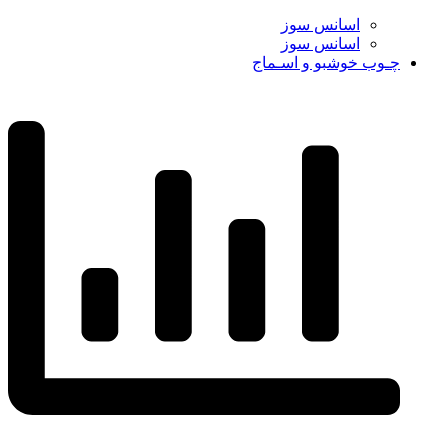
اسانس سوز
اسانس سوز
چـوب خوشبو و اسـماج