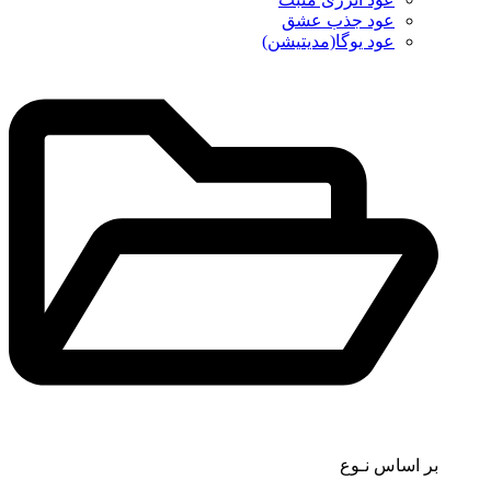
عود جذب عشق
عود یوگا(مدیتیشن)
بر اساس نـوع