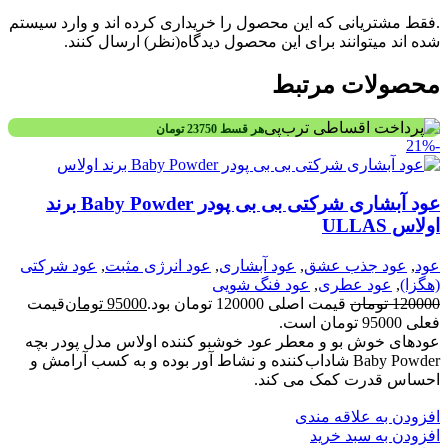
.فقط مشتریانی که این محصول را خریداری کرده اند و وارد سیستم
شده اند میتوانند برای این محصول دیدگاه(نظر) ارسال کنند.
محصولات مرتبط
هر قسط
23750
تومان
-21%
عود آبشاری شرکتی بی بی پودر Baby Powder برند
اولاس ULLAS
عود
,
عود جذب عشق
,
عود آبشاری
,
عود انرژی مثبت
,
عود شرکتی
(هگزا)
,
عود عطری
,
عود فنگ شویی
120000
تومان
قیمت اصلی 120000 تومان بود.
95000
تومان
قیمت
فعلی 95000 تومان است.
عودهای خوش بو و معطر
عود
خوشبو کننده اولاس مدل پودر بچه
Baby Powder شاداب‌کننده و نشاط آور بوده و به کسب آرامش و
احساس قدرت کمک می کند.
افزودن به علاقه مندی
افزودن به سبد خرید