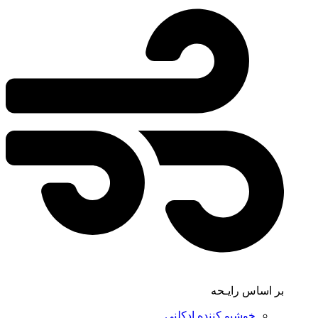
بر اساس رایـحه
خوشبو کننده ادکلنی