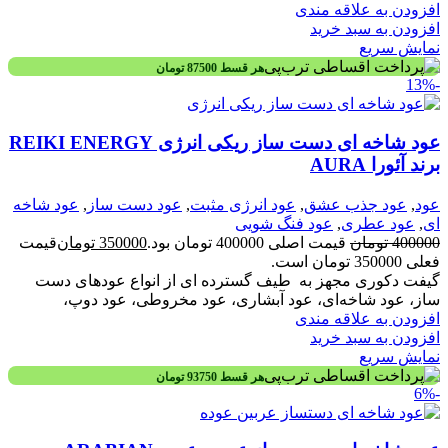
افزودن به علاقه مندی
افزودن به سبد خرید
نمایش سریع
هر قسط
87500
تومان
-13%
عود شاخه ای دست ساز ریکی انرژی REIKI ENERGY
برند آئورا AURA
عود
,
عود جذب عشق
,
عود انرژی مثبت
,
عود دست ساز
,
عود شاخه
ای
,
عود عطری
,
عود فنگ شویی
400000
تومان
قیمت اصلی 400000 تومان بود.
350000
تومان
قیمت
فعلی 350000 تومان است.
گیفت دکوری مجهز به طیف گسترده ای از انواع عودهای دست
ساز، عود شاخه‌ای، عود آبشاری، عود مخروطی، عود دوپ،
افزودن به علاقه مندی
افزودن به سبد خرید
نمایش سریع
هر قسط
93750
تومان
-6%