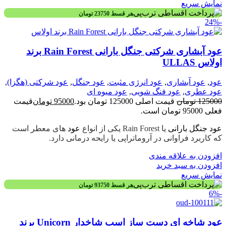
نمایش سریع
هر قسط
23750
تومان
-24%
عود آبشاری شرکتی جنگل بارانی Rain Forest برند
اولاس ULLAS
عود
,
عود آبشاری
,
عود انرژی مثبت
,
عود جنگل
,
عود شرکتی (هگزا)
,
عود عطری
,
عود فنگ شویی
,
عود میوه ای
125000
تومان
قیمت اصلی 125000 تومان بود.
95000
تومان
قیمت
فعلی 95000 تومان است.
عود جنگل بارانی
یا Rain Forest یکی از انواع
عود
های معطر است
که کاربرد فراوانی در آروماتراپی یا رایحه درمانی دارد.
افزودن به علاقه مندی
افزودن به سبد خرید
نمایش سریع
هر قسط
93750
تومان
-6%
عود شاخه ای دست ساز اسب شاخدار Unicorn برند