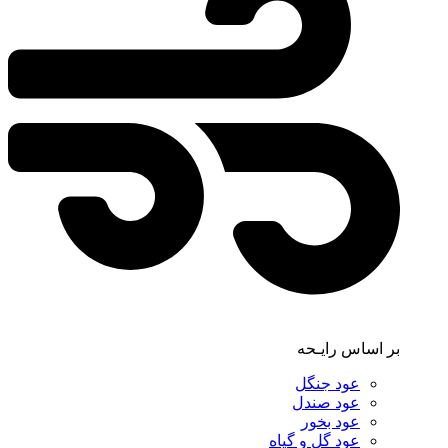
بر اساس رایـحه
عود جنگل
عود صندل
عود بخور
عود گل و گیاه