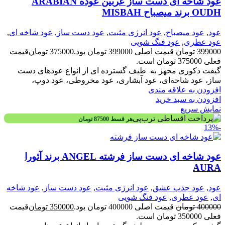
عود شاخه ای دست ساز عربین عوده ARABIAN
OUDH برند میصباح MISBAH
عود
,
عود میصباح
,
عود انرژی مثبت
,
عود دست ساز
,
عود شاخه ای
,
عود عطری
,
عود فنگ شویی
399000
تومان
قیمت اصلی 399000 تومان بود.
375000
تومان
قیمت
فعلی 375000 تومان است.
گیفت دکوری مجهز به طیف گسترده ای از انواع عودهای دست
ساز، عود شاخه‌ای، عود آبشاری، عود مخروطی، عود دوپ،
افزودن به علاقه مندی
افزودن به سبد خرید
نمایش سریع
هر قسط
87500
تومان
-13%
عود شاخه ای دست ساز فرشته ANGEL برند آئورا
AURA
عود
,
عود جذب عشق
,
عود انرژی مثبت
,
عود دست ساز
,
عود شاخه
ای
,
عود عطری
,
عود فنگ شویی
400000
تومان
قیمت اصلی 400000 تومان بود.
350000
تومان
قیمت
فعلی 350000 تومان است.