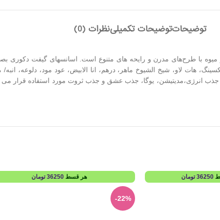
توضیحات
توضیحات تکمیلی
نظرات (0)
میوه با طرح‌های مدرن و رایحه های متنوع است. اسانسهای گیفت دکوری بص
نگ، هات لاو، شیخ الشیوخ ماهر، درهم، انا الابیض، عود مود، دلوعه، انبه/
4 گرم بوده و جهت پاکسازی محیط، جذب انرژی،مدیتیشن، یوگا، جذب عشق و جذب ثروت مورد استفاد
ط
36250
تومان
هر قسط
36250
تومان
-22%