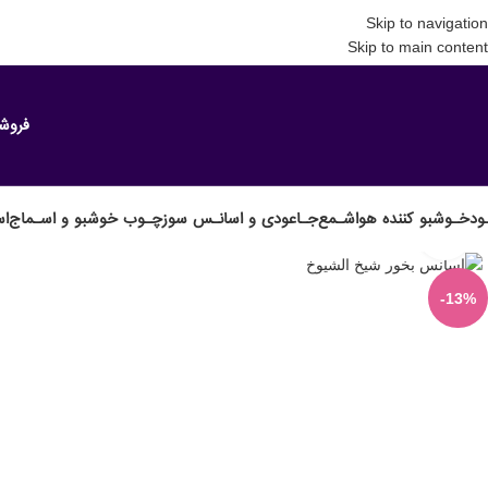
Skip to navigation
Skip to main content
فروش
ود
خـوشبو کننده هوا
شـمع
جـاعودی و اسانـس سوز
چـوب خوشبو و اسـماج
اس
برای بزرگنمایی کلیک کنید
-13%