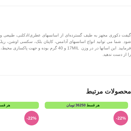
گیفت دکوری مجهز به طیف گسترده‌ای از اسانسهای عطری/ادکلنی، طبیعی و 
شود. شما می توانید انواع اسانسهای آدامس، کاپتان بلک، سکسی اوشن، ریلکسی
فرمایید. این اسانها در در وزن 17MIL و 0
را از دست ندهید.
محصولات مرتبط
هر قسط
36250
تومان
هر قس
-22%
-22%