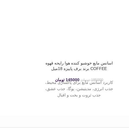
اسانس مایع خوشبو کننده هوا رایحه قهوه
COFFEE برند برف پاییزه 18میل
برند برف
145000
تومان
185000
تومان
185000
تو
کاربرد اسانس مایع برای پاکسازی محیط،
گیفت دکوری مج
جذب انرژی، مدیتیشن، یوگا، جذب عشق،
اسانسهای عطری/
جذب ثروت و بخت و اقبال
طرح‌های مدرن 