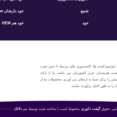
شمع
عود دارشان Darshan
عود
عود هم HEM
، خوشبو کننده ها، اکسسوری های مرتبط با حس خوب
ست هنرمندان عزیز کشورمان می باشد. ما با ارائه
ش را برای شما به ارمغان می آوریم. محصولات ما از
 را به طور کامل برآورده نمایند.
امی حقوق
گیفت دکوری
محفوظ است | ساخته شده توسط تیم
دلاتک
llatech