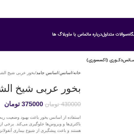
گاه
سوالات متداول
درباره ما
تماس با ما
وبلاگ ها
ـانس
دکـوری (اکسسوری)
خانه
اسانس
اسانس جامد
بخور عربی شیخ الشی
بخور عربی شیخ الش
375000
تومان
430000
تومان
استفاده از اسانس بخور باعث بهبود وضعیت ریه
باکتری‌ها و ویروس‌ها جلوگیری می‌کند. برخی ا