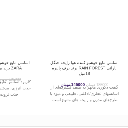
اسانس مایع خوشبو کننده هوا رایحه جنگل
اسانس مایع خوشبو 
بارانی RAIN FOREST برند برف پاییزه
ZARA برند برف پاییزه 18میل
18میل
185000
تومان
کاربرد اسانس مایع
145000
تومان
185000
تومان
گیفت دکوری مجهز به طیف گسترده‌ای از
جذب انرژی، مدیتی
اسانسهای عطری/ادکلنی، طبیعی و میوه با
جذب ثروت و
طرح‌های مدرن و رایحه های متنوع است.