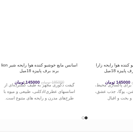
کننده هوا رایحه زارا
اسانس مایع خوشبو کننده هوا رایحه شیر lion
برند برف پاییزه 18میل
145000
تومان
145000
تومان
185000
تومان
 برای پاکسازی محیط،
گیفت دکوری مجهز به طیف گسترده‌ای از
شن، یوگا، جذب عشق،
اسانسهای عطری/ادکلنی، طبیعی و میوه با
 بخت و اقبال
طرح‌های مدرن و رایحه های متنوع است.