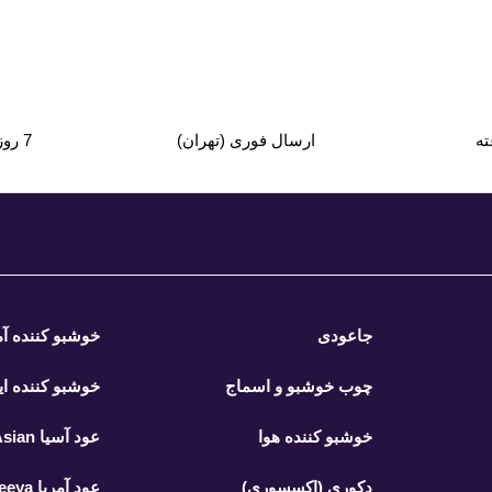
ارسال فوری (تهران)
7 روز ضمانت بازگشت کالا
جاعودی
خوشبو کننده آمریا ya
چوب خوشبو و اسماج
خوشبو کننده ایفل L
خوشبو کننده هوا
عود آسیا Asian
دکوری (اکسسوری)
عود آمریا Amreeya