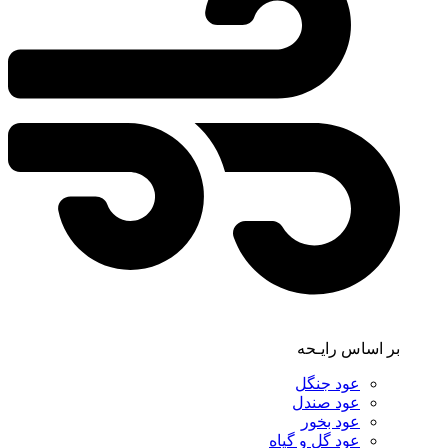
بر اساس رایـحه
عود جنگل
عود صندل
عود بخور
عود گل و گیاه