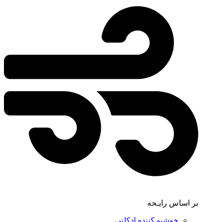
بر اساس رایـحه
خوشبو کننده ادکلنی