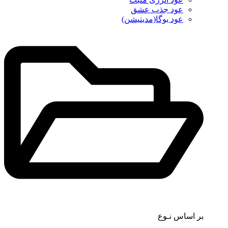
عود جذب عشق
عود یوگا(مدیتیشن)
بر اساس نـوع