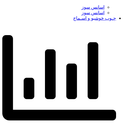
اسانس سوز
اسانس سوز
چـوب خوشبو و اسـماج