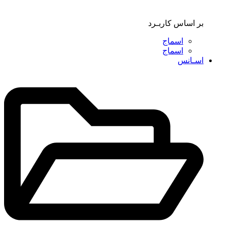
بر اساس کاربـرد
اسماج
اسماج
اسـانس