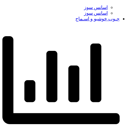
اسانس سوز
اسانس سوز
چـوب خوشبو و اسـماج