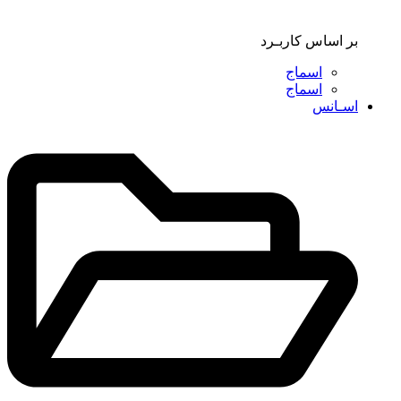
بر اساس کاربـرد
اسماج
اسماج
اسـانس