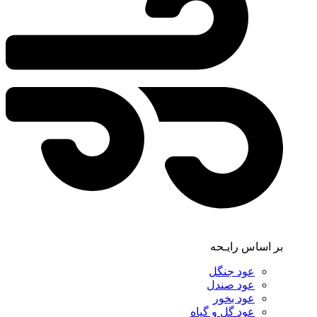
بر اساس رایـحه
عود جنگل
عود صندل
عود بخور
عود گل و گیاه