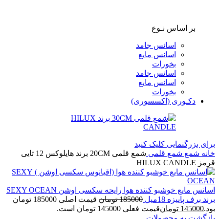
بر اساس نـوع
اسانس جامد
اسانس مایع
بخورات
اسانس جامد
اسانس مایع
بخورات
دکـوری (اکسسوری)
برای بزرگنمایی کلیک کنید
خانه
شمع
شمع قلمی
شمع قلمی 20CM برند هایلوکس 12 تایی
قرمز HILUX CANDLE
اسانس مایع خوشبو کننده هوا رایحه سکسی اوشن SEXY OCEAN
برند برف پاییزه 18میل
185000
تومان
قیمت اصلی 185000 تومان
بود.
145000
تومان
قیمت فعلی 145000 تومان است.
بازگشت به محصولات