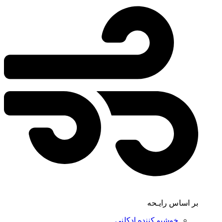
بر اساس رایـحه
خوشبو کننده ادکلنی