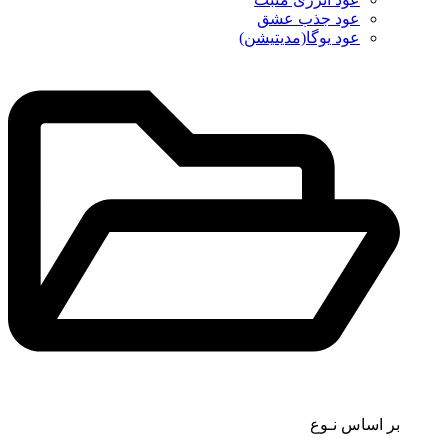
عود جذب عشق
عود یوگا(مدیتیشن)
بر اساس نـوع