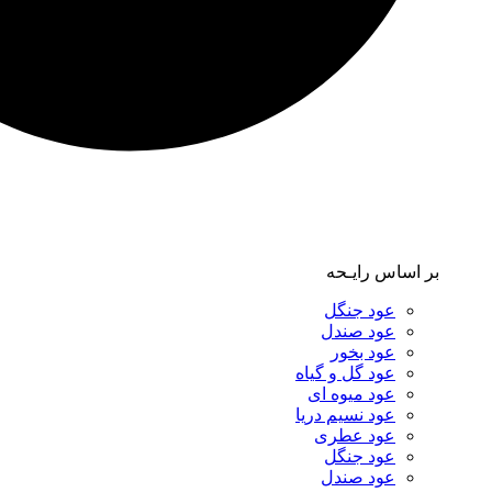
بر اساس رایـحه
عود جنگل
عود صندل
عود بخور
عود گل و گیاه
عود میوه ای
عود نسیم دریا
عود عطری
عود جنگل
عود صندل