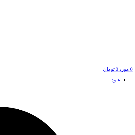
0
مورد
0
تومان
عـود