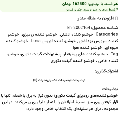
هر قسط با ترب‌پی:
162500
تومان
۴ قسط ماهانه. بدون سود، چک و ضامن.
افزودن به علاقه مندی
شناسه محصول:
2002164-kh
Categories:
خوشبو کننده ادکلنی
,
خوشبو کننده رومیزی
,
خوشبو
کننده سرویس بهداشتی
,
خوشبو کننده لوریس Loris
,
خوشبو کننده
میوه ای
,
خوشبو کننده هوا
Tag:
خوشبو کننده های پرطرفدار، پیشنهادات گیفت دکوری، خوشبو
کننده خاص ، خوشبو کننده گیفت دکوری
اشتراک‌گذاری:
توضیحات
توضیحات تکمیلی
نظرات (0)
توضیحات
خوشبوکننده‌های رومیزی گیفت دکوری؛ بدون نیاز به برق یا شعله، تنها با
قرار گرفتن روی میز، محیط اطرافتان را با عطر دلپذیری پر می‌کنند. در این
مجموعه ، برای هر سلیقه‌ای یک انتخاب خاص وجود دارد: