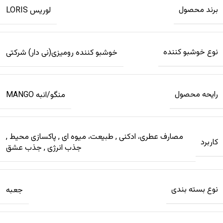
برند محصول
لوریس LORIS
نوع خوشبو کننده
خوشبو کننده رومیزی(نی دار) شرکتی
رایحه محصول
منگو/انبه MANGO
مصارف عطری، ادکنی
,
طبیعت، میوه ای
,
پاکسازی محیط
,
کاربرد
جذب انرژی
,
جذب عشق
نوع بسته بندی
جعبه