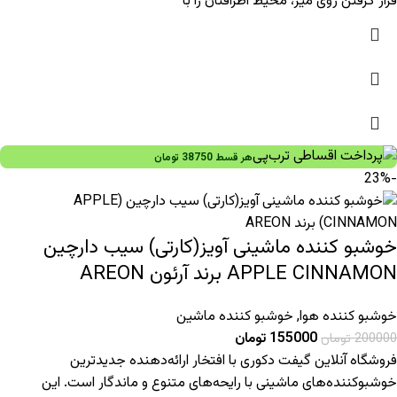
قرار گرفتن روی میز، محیط اطرافتان را با
هر قسط
38750
تومان
-23%
خوشبو کننده ماشینی آویز(کارتی) سیب دارچین
APPLE CINNAMON برند آرئون AREON
خوشبو کننده هوا
,
خوشبو کننده ماشین
155000
تومان
200000
تومان
فروشگاه آنلاین گیفت دکوری با افتخار ارائه‌دهنده جدیدترین
خوشبوکننده‌های ماشینی با رایحه‌های متنوع و ماندگار است. این