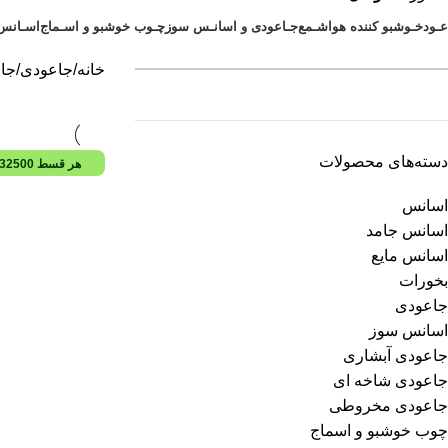
عـود
خـوشبو کننده هوا
شـمع
جـاعودی و اسانـس سوز
چـوب خوشبو و اسـماج
اسـانس
خانه
جاعودی
جا
دسته‌های محصولات
هر قسط
32500
اسانس
اسانس جامد
اسانس مایع
بخورات
جاعودی
اسانس سوز
جاعودی آبشاری
جاعودی شاخه ای
جاعودی مخروطی
چوب خوشبو و اسماج