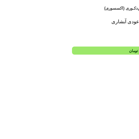
دکـوری (اکسسوری)
عودی آبشاری
تومان