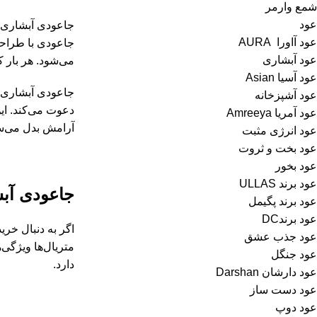
شمع وارمر
عود
جاعودی آبشاری، 
عود آاورا AURA
جاعودی با طراحی
عود آبشاری
می‌شود. هر بار ک
عود آسیا Asian
جاعودی آبشاری ن
عود آشپزخانه
دعوت می‌کند. این
عود آمریا Amreeya
آرامش بدل می‌س
عود انرژی مثبت
عود بخت و ثروت
عود بخور
عود برند ULLAS
جاعودی آب
عود برند پگیمل
عود برندDC
اگر به دنبال خر
عود جذب عشق
متریال‌ها ویژگی
عود جنگل
دارد.
عود دارشان Darshan
عود دست ساز
عود دوپ