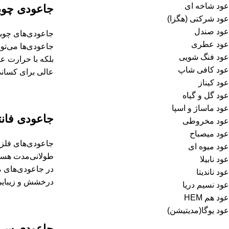
عود شاخه ای
جاعودی چوب
عود شرکتی (هگزا)
عود صندل
جاعودی‌های چوبی
عود عطری
جاعودی‌ها می‌تو
عود فنگ شویی
بلکه با حرارت ع
عود کافی شاپ
عالی برای کسانی 
عود کیناز
عود گل و گیاه
عود ماساژ و اسپا
جاعودی فان
عود مخروطی
عود میصباح
جاعودی‌های فلزی 
عود میوه ای
طولانی‌مدت هستن
عود نابیلا
در جاعودی‌های م
عود ناندیتا
درخشش و زیبایی 
عود نسیم دریا
عود هم HEM
عود یوگا(مدیتیشن)
جاعودی سر