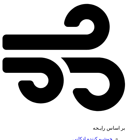
بر اساس رایـحه
خوشبو کننده ادکلنی