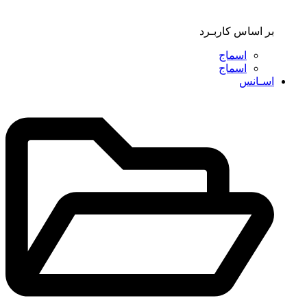
بر اساس کاربـرد
اسماج
اسماج
اسـانس