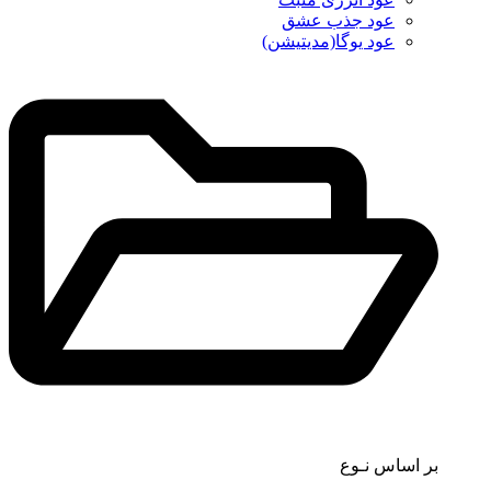
عود جذب عشق
عود یوگا(مدیتیشن)
بر اساس نـوع