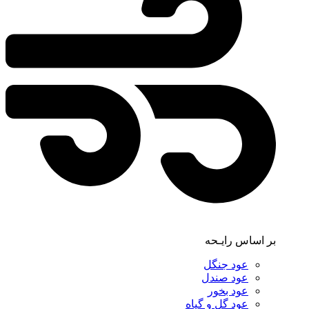
بر اساس رایـحه
عود جنگل
عود صندل
عود بخور
عود گل و گیاه