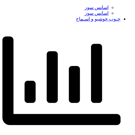
اسانس سوز
اسانس سوز
چـوب خوشبو و اسـماج