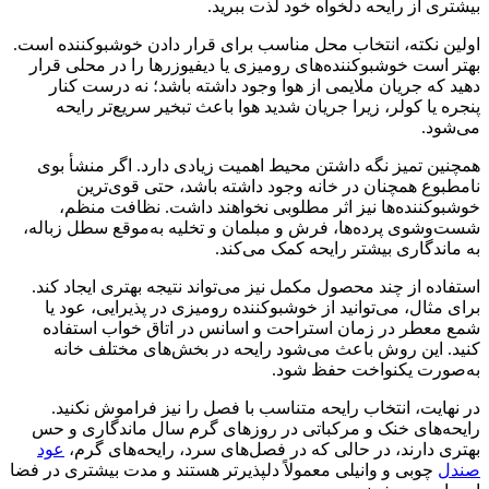
بیشتری از رایحه دلخواه خود لذت ببرید.
اولین نکته، انتخاب محل مناسب برای قرار دادن خوشبوکننده است.
بهتر است خوشبوکننده‌های رومیزی یا دیفیوزرها را در محلی قرار
دهید که جریان ملایمی از هوا وجود داشته باشد؛ نه درست کنار
پنجره یا کولر، زیرا جریان شدید هوا باعث تبخیر سریع‌تر رایحه
می‌شود.
همچنین تمیز نگه داشتن محیط اهمیت زیادی دارد. اگر منشأ بوی
نامطبوع همچنان در خانه وجود داشته باشد، حتی قوی‌ترین
خوشبوکننده‌ها نیز اثر مطلوبی نخواهند داشت. نظافت منظم،
شست‌وشوی پرده‌ها، فرش و مبلمان و تخلیه به‌موقع سطل زباله،
به ماندگاری بیشتر رایحه کمک می‌کند.
استفاده از چند محصول مکمل نیز می‌تواند نتیجه بهتری ایجاد کند.
برای مثال، می‌توانید از خوشبوکننده رومیزی در پذیرایی، عود یا
شمع معطر در زمان استراحت و اسانس در اتاق خواب استفاده
کنید. این روش باعث می‌شود رایحه در بخش‌های مختلف خانه
به‌صورت یکنواخت حفظ شود.
در نهایت، انتخاب رایحه متناسب با فصل را نیز فراموش نکنید.
رایحه‌های خنک و مرکباتی در روزهای گرم سال ماندگاری و حس
بهتری دارند، در حالی که در فصل‌های سرد، رایحه‌های گرم،
عود
صندل
چوبی و وانیلی معمولاً دلپذیرتر هستند و مدت بیشتری در فضا